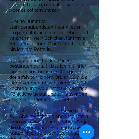
Chance bekam, normal zu werden.
Aber es sollte nicht sein.
Drei der furchtbar
atemberaubendsten Feenkrieger
stolpern plötzlich in mein Leben und
verändern mein Schicksal für immer.
Wenn man ihnen Glauben schenkt,
bin ich ihre Retterin.
Diese glühend heißen Prinzen
bestanden darauf, dass ich mit ihnen,
ihnen gehörend, in das Königreich
der Irrfahrten, einem Ort, an dem die
Liebe verloren ist, wo Kriege wie Gift
kochten und wo einstmals mächtige
Königliche gejagt und zu Tausenden
abgeschlachtet wurden, gehörte.
Dies ist die Welt, die ich für sie retten
soll. Aber zwischen dienen Monstern
kann es keine Erlösung geben. Sogar
die drei Feenprinzen, die geschworen
hatten, mich zu beschützen, hatten
dunkle Geheimnisse. Wenn ich jene