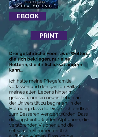
EBOOK
PRINT
Drei gefährliche Feen, zwei Welten,
die sich bekriegen, nur eine
Retterin, die ihr Schicksal ändern
kann...
Ich hatte meine Pflegefamilie
verlassen und den ganzen Ballast
meines alten Lebens hinter mir
gelassen, um ein neues Leben an
der Universität zu beginnen, in der
Hoffnung, dass die Dinge sich endlich
zum Besseren wenden würden. Dass
die angsteinflößenden Alpträume, die
verstörenden Visionen und die
seltsamen Stimmen endlich
aufhören würden. Dass ich die