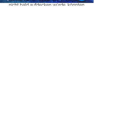
nicht bald aufdecken würde, könnten
sie meinen Tod bedeuten...
© 2025 Mila Young |
Website
Design by
AA Creative Co.