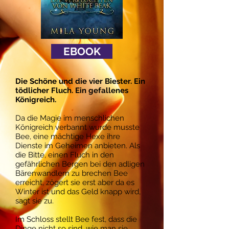
EBOOK
Die Schöne und die vier Biester. Ein
tödlicher Fluch. Ein gefallenes
Königreich.
Da die Magie im menschlichen
Königreich verbannt wurde musste
Bee, eine mächtige Hexe ihre
Dienste im Geheimen anbieten. Als
die Bitte, einen Fluch in den
gefährlichen Bergen bei den adligen
Bärenwandlern zu brechen Bee
erreicht, zögert sie erst aber da es
Winter ist und das Geld knapp wird,
sagt sie zu.
Im Schloss stellt Bee fest, dass die
Dinge nicht so sind, wie man sie