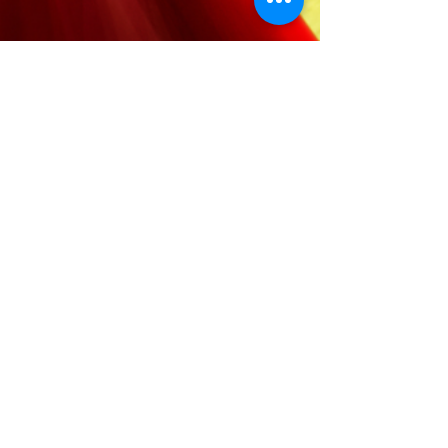
© 2025 Mila Young |
Website
Design by
AA Creative Co.