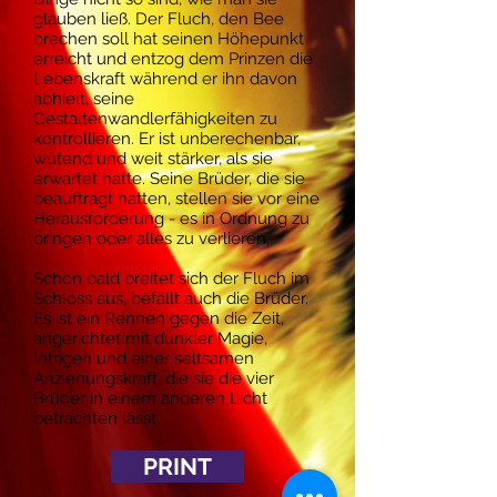
glauben ließ. Der Fluch, den Bee
brechen soll hat seinen Höhepunkt
erreicht und entzog dem Prinzen die
Lebenskraft während er ihn davon
abhielt, seine
Gestaltenwandlerfähigkeiten zu
kontrollieren. Er ist unberechenbar,
wütend und weit stärker, als sie
erwartet hatte. Seine Brüder, die sie
beauftragt hatten, stellen sie vor eine
Herausforderung - es in Ordnung zu
bringen oder alles zu verlieren.
Schon bald breitet sich der Fluch im
Schloss aus, befällt auch die Brüder.
Es ist ein Rennen gegen die Zeit,
angerichtet mit dunkler Magie,
Intrigen und einer seltsamen
Anziehungskraft, die sie die vier
Brüder in einem anderen Licht
betrachten lässt.
PRINT