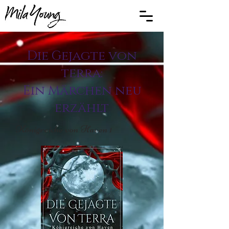
Die Gejagte von
terra:
Ein Märchen neu
erzählt
Königreiche von Haven 1