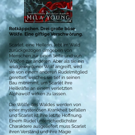
Rotkäppchen. Drei große böse
Wölfe. Eine giftige Verschwörung.
Scarlet, eine Heilerin, lebt im Wald
zurückgezogen umgeben von
Menschen zur einen Seite und von
Wölfen zur anderen. Aber als sie ein
wildgewordener Wolf angreift, wird
sie von einem anderen Rudelmitglied
gerettet, welches sie tief in seinen
Bau mitnimmt, um Scarlet ihre
Heilkräfte an einem verletzten
Alphawolf wirken zu lassen.
Die Wölfe des Waldes werden von
einer mysteriösen Krankheit befallen
und Scarlet ist ihre letzte Hoffnung.
Einem Rudel unterschiedlichster
Charaktere ausgeliefert muss Scarlet
ihren Verstand und ihre Magie