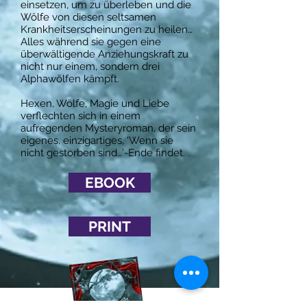
einsetzen, um zu überleben und die
Wölfe von diesen seltsamen
Krankheitserscheinungen zu heilen…
Alles während sie gegen eine
überwältigende Anziehungskraft zu
nicht nur einem, sondern drei
Alphawölfen kämpft.
Hexen, Wölfe, Magie und Liebe
verflechten sich in einem
aufregenden Mysteryroman, der sein
eigenes, einzigartiges, ‘Wenn sie
nicht gestorben sind…’-Ende findet.
EBOOK
PRINT